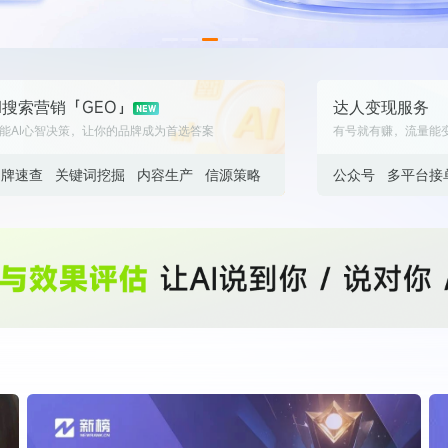
数据生态报告
如体系培训、走访研学、数字大屏、咨询报告、定制API等
产业年度报告》
《内容生态数据报告暨2024展望》
I搜索营销「GEO」
达人变现服务
历届新榜大会
新榜介绍
能AI心智决策，让你的品牌成为首选答案
有号就有赚，流量能
品牌速查
关键词挖掘
内容生产
信源策略
公众号
多平台接