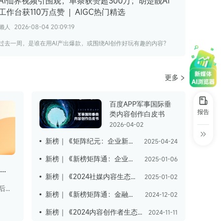
AI仙界视频引围观，单条获赞超300万；胡楚靓AI
工作台获110万点赞 | AIGC热门精选
懒人
2026-08-04 20:09:19
过去一周，是谁在用AI产出爆款，或围绕AI创作好玩有趣的内容？
更多
百度APP军事国际垂
报告
类内容创作白皮书
2026-04-02
新榜｜《矩阵纪元：企业新媒体生态位与实践图谱》
2025-04-24
新榜｜《新榜矩阵通：企业新媒体KOS矩阵研究报告》
2025-01-06
【新榜×微博】2025微博泛二次元内容生态研究报告
新榜｜《2024社媒内容生态数据报告》
2025-01-02
2024年微博ACG用户超3.2亿，90后是微博泛二次元用户的绝对主力人群；微博ACG领域博主呈规模与流量同步提升态势，平台在泛二次元领域已形成完整的生态链。
新榜｜《新榜矩阵通：金融行业品牌矩阵研究报告 》
2024-12-02
新榜｜《2024内容创作者生态报告》
2024-11-11