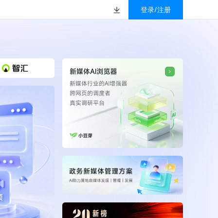
登录/注册
榜
资质&荣誉
以赚钱
放
数据
汇
GEO
数智
金珠宝品牌抖音号影
新榜有赚
.cn
geo.newrank.cn
国家级高新技术企业
行榜
新榜榜单
管理多平台营销投放
洞察品牌在AI回答中的提及，
上海市专精特新企业
找号做投放，品效加种草
业抖音影响力排行榜
放复盘、达人管理、
并行动
权威的新媒体影响力排行榜
上海数字广告领军企业
婴亲子微信影响力排
前往体验
榜单定制
上海文化企业十佳
育微信影响力排行榜
上海市第五届十佳创业新秀
校微信影响力排行榜
北京市文化创意创新创业大赛100强企业
北京市最具投资价值文化创意企业50强
中国年度创新成长企业100强
全国内容科技创新创业大赛一等奖