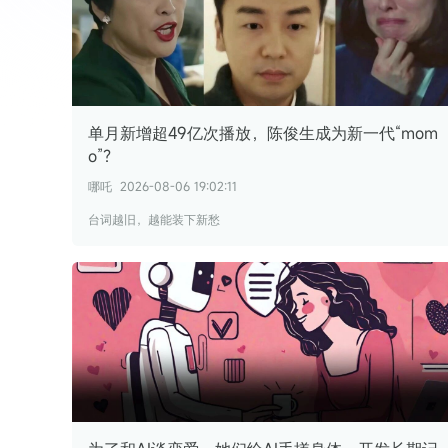
单月新增超49亿次播放，陈俊生成为新一代“mom
o”？
哪吒
2026-08-06 19:02:11
台词越旧，越能装下新愁