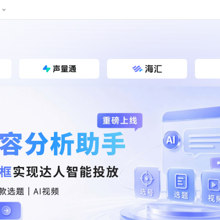
024新榜大会
公众号投放
公众号接单
区域榜
达人变现服务
行业
账号
实现批量高效的私域获客
听社媒
声音
每一个阅读数都可
汇
投
MCN机构
北京微信影响力排行榜
中国黄
nk.cn
全平台素人推广
voice.newrank.cn
e.newrank
响力排
青岛财经微信影响力排行榜
体矩阵一站式管
社媒全域声量实时监测、内容
助力品牌
APP社媒推广
体影响力排行
汽车企
提效、智能化分析
智能分析、声誉高效管理
数据，投
辽宁微信影响力排行榜
竞品跟踪
文旅新媒体营销🌴
中国母
贵州微信影响力排行榜
影响力排行榜
行榜
KOL代理投放
湖北微信影响力排行榜
力排行榜
中国体
小红书聚光投放
生态发展指数
中国高