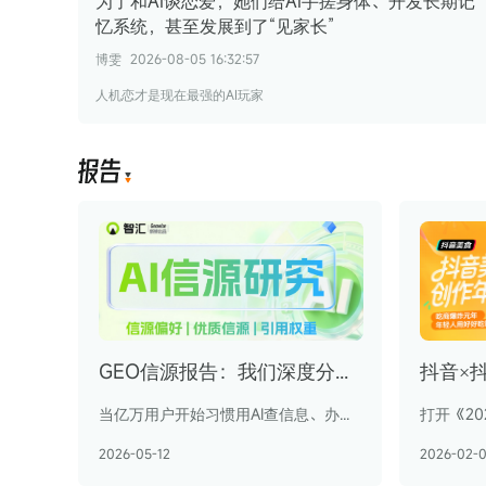
为了和AI谈恋爱，她们给AI手搓身体、开发长期记
忆系统，甚至发展到了“见家长”
博雯
2026-08-05 16:32:57
人机恋才是现在最强的AI玩家
报
告
GEO信源报告：我们深度分析了超 1600 万条 AI 引用数据，解密GEO站点偏好
当亿万用户开始习惯用AI查信息、办事情、做决策，品牌AI营销的核心起点，便是让自身信息被AI精准“看见”并“采信”——在哪个网站铺设内容才会被引用？主流AI的采信的文章有何不同？有没有通吃所有AI的宝藏网站
2026-05-12
2026-02-