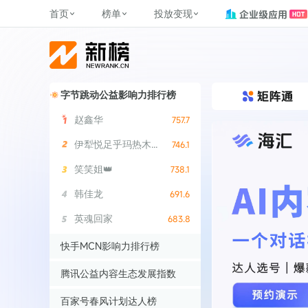
首页
榜单
投放变现
新媒体，找新榜
关于新榜
2
榜单
投放变现
新媒体数字资产管理
平台榜
社媒营销推广
管矩阵
NewMedia , NewRank
百家号春风计划
覆盖公众号、小红书、抖音等多个
找号做投放，品效加种草
助力企业数字化转型
字节跳动公益影响力排行榜
matrix.newra
榜、达人榜
新媒体平台账号的综合影响力榜单
致力于为品牌方、商家提供一站式
实现内容资产高效的获取与精准管
新榜（上海新榜信息技术股份有限
多平台新媒
赵鑫华
757.7
（日、周、月）
推广营销服务
理，提升品牌影响力
公司）于2014年11月11日起正式运
搜狐视频自媒
理、数字化
营，目前在上海、北京、成都、广
榜
前往
前往
榜单
有赚
伊犁悦足乎玛热木巴合提亚尔
746.1
州、长沙设有办公室......
字节跳动公益
笑笑姐👑
738.1
了解更多
快手MCN影响
韩佳龙
691.6
©
2026
NEWRANK
腾讯公益内容
英魂回家
683.8
©
2026
NEWRANK
快手MCN影响力排行榜
赵鑫华
757.7
腾讯公益内容生态发展指数
伊犁悦足乎玛热木巴合提亚尔
746.1
赵鑫华
757.7
百家号春风计划达人榜