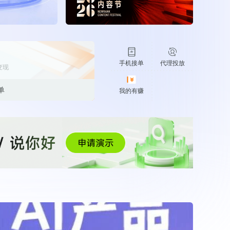
30+
1万+
近80亿
中国广告新媒体贡献年度大奖
服务行业
服务客户
营业额
中国商务广告协会自媒体委员会突出贡献
奖
第六届中国国际进口博览会溢出效应论
手机接单
代理投放
变现
坛“展品变商品”TOP30服务平台
巨量星图最佳合作服务商
单
我的有赚
巨量引擎&巨量星图默契服务商
巨量引擎服务突破合作伙伴
巨量星图极致贡献合作伙伴
小红书蒲公英优质代理商
小红书蒲公英渠道最佳合作代理商
小红书渠道最具影响力合作伙伴
小红书年度增长力商业合作伙伴