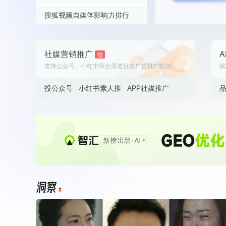
笑笑姐👑
738.1
白皮书
伊犁悦足乎玛热木巴合提亚尔
746.1
赵鑫华
757.7
搜狐视频自媒体影响力排行
增值服务：提供
©
2026
NEWRANK
《2024内容
韩佳龙
691.6
笑笑姐👑
738.1
伊犁悦足乎玛热木巴合提亚尔
746.1
赵鑫华
757.7
英魂回家
683.8
韩佳龙
691.6
笑笑姐👑
738.1
伊犁悦足乎玛热木巴合提亚尔
746.1
社媒营销推广
A
投
新榜指数
英魂回家
支持公众号、小红书等全渠道社媒广告推广投放
683.8
赋
©
2026
NEWRANK
韩佳龙
691.6
笑笑姐👑
738.1
英魂回家
683.8
韩佳龙
投公众号
小红书素人推
APP社媒推广
691.6
英魂回家
683.8