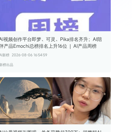
腾讯广告互选平台卓越金牌伙伴
腾讯广告互选平台视频号突破伙伴
哔哩哔哩花火商业合作平台核心代理商
快手磁力引擎最佳创新营销代理
AI视频创作平台即梦、可灵、Pika排名齐升；AI陪
伴产品Emochi总榜排名上升16位 | AI产品周榜
AI新榜
2026-08-06 16:54:59
新榜出品