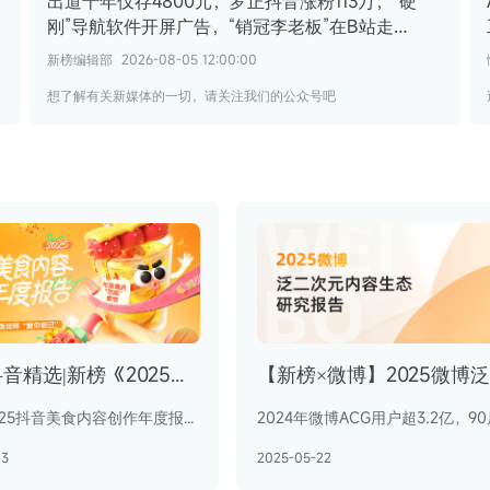
出道十年仅存4800元，罗正抖音涨粉113万；“硬
刚”导航软件开屏广告，“销冠李老板”在B站走
红 | 涨粉周榜
新榜编辑部
2026-08-05 12:00:00
想了解有关新媒体的一切，请关注我们的公众号吧
抖音×抖音精选|新榜《2025抖音美食内容创作年度报告》
打开《2025抖音美食内容创作年度报告》，你会发现，这届年轻人活得可精了，他们用智商和情商应付外部的世界，把吃商留给自己，打点内在的生活。
03
2025-05-22