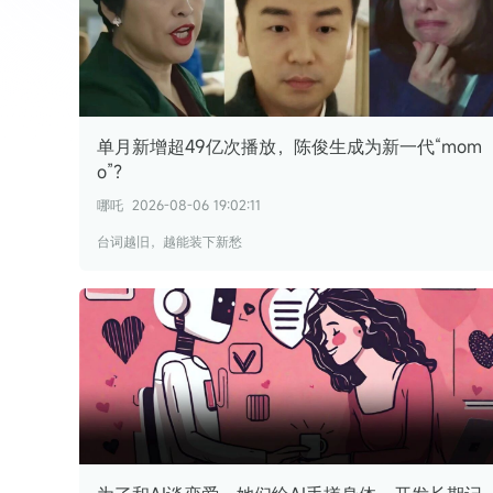
单月新增超49亿次播放，陈俊生成为新一代“mom
o”？
哪吒
2026-08-06 19:02:11
台词越旧，越能装下新愁