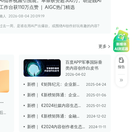
AI仙界视频引围观，单条获赞超300万；胡楚靓AI
工作台获110万点赞 | AIGC热门精选
懒人
2026-08-04 20:09:19
过去一周，是谁在用AI产出爆款，或围绕AI创作好玩有趣的内容？
更多
百度APP军事国际垂
报告
类内容创作白皮书
2026-04-02
新榜｜《矩阵纪元：企业新媒体生态位与实践图谱》
2025-04-24
新榜｜《新榜矩阵通：企业新媒体KOS矩阵研究报告》
2025-01-06
【新榜×微博】2025微博泛二次元内容生态研究报告
新榜｜《2024社媒内容生态数据报告》
2025-01-02
2024年微博ACG用户超3.2亿，90后是微博泛二次元用户的绝对主力人群；微博ACG领域博主呈规模与流量同步提升态势，平台在泛二次元领域已形成完整的生态链。
新榜｜《新榜矩阵通：金融行业品牌矩阵研究报告 》
2024-12-02
新榜｜《2024内容创作者生态报告》
2024-11-11