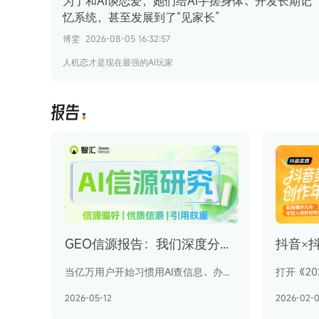
为了和AI谈恋爱，她们给AI手搓身体、开发长期记
忆系统，甚至发展到了“见家长”
博雯
2026-08-05 16:32:57
人机恋才是现在最强的AI玩家
报
告
GEO信源报告：我们深度分析了超 1600 万条 AI 引用数据，解密GEO站点偏好
当亿万用户开始习惯用AI查信息、办事情、做决策，品牌AI营销的核心起点，便是让自身信息被AI精准“看见”并“采信”——在哪个网站铺设内容才会被引用？主流AI的采信的文章有何不同？有没有通吃所有AI的宝藏网站
2026-05-12
2026-02-