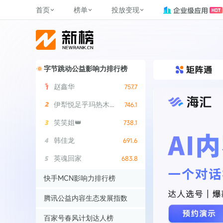
首页
榜单
投放变现
新媒体，找新榜
关于新榜
2
榜单
投放变现
新媒体数字资产管理
平台榜
社媒营销推广
管矩阵
NewMedia , NewRank
百家号春风计划
覆盖公众号、小红书、抖音等多个
找号做投放，品效加种草
助力企业数字化转型
字节跳动公益影响力排行榜
matrix.newra
榜、达人榜
新媒体平台账号的综合影响力榜单
致力于为品牌方、商家提供一站式
实现内容资产高效的获取与精准管
新榜（上海新榜信息技术股份有限
多平台新媒
赵鑫华
757.7
（日、周、月）
推广营销服务
理，提升品牌影响力
公司）于2014年11月11日起正式运
搜狐视频自媒
理、数字化
营，目前在上海、北京、成都、广
榜
前往
前往
榜单
有赚
伊犁悦足乎玛热木巴合提亚尔
746.1
州、长沙设有办公室......
字节跳动公益
笑笑姐👑
738.1
了解更多
快手MCN影响
韩佳龙
691.6
©
2026
NEWRANK
腾讯公益内容
英魂回家
683.8
©
2026
NEWRANK
快手MCN影响力排行榜
赵鑫华
757.7
腾讯公益内容生态发展指数
伊犁悦足乎玛热木巴合提亚尔
746.1
赵鑫华
757.7
百家号春风计划达人榜