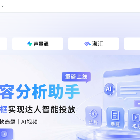
024新榜大会
公众号投放
公众号接单
区域榜
达人变现服务
行业
账号
实现批量高效的私域获客
听社媒
声音
每一个阅读数都可
汇
投
MCN机构
北京微信影响力排行榜
中国黄
nk.cn
全平台素人推广
voice.newrank.cn
e.newrank
响力排
青岛财经微信影响力排行榜
体矩阵一站式管
社媒全域声量实时监测、内容
助力品牌
APP社媒推广
体影响力排行
汽车企
提效、智能化分析
智能分析、声誉高效管理
数据，投
辽宁微信影响力排行榜
竞品跟踪
文旅新媒体营销🌴
中国母
贵州微信影响力排行榜
影响力排行榜
行榜
KOL代理投放
湖北微信影响力排行榜
力排行榜
中国体
小红书聚光投放
生态发展指数
中国高