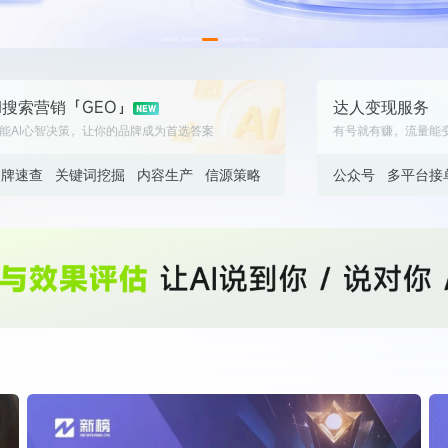
数据生态报告
如体系培训、走访研学、数字大屏、咨询报告、定制API等
产业年度报告》
《内容生态数据报告暨2024展望》
I搜索营销「GEO」
达人变现服务
历届新榜大会
新榜介绍
能AI心智决策，让你的品牌成为首选答案
有号就有赚，流量能
品牌速查
关键词挖掘
内容生产
信源策略
公众号
多平台接