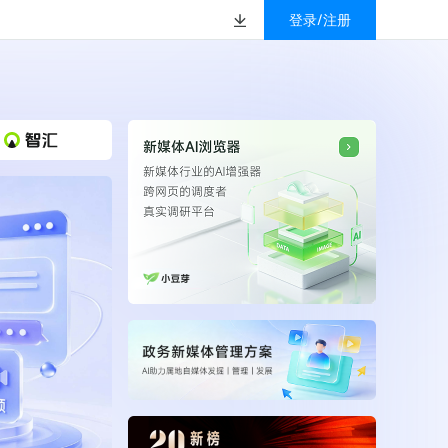
登录/注册
榜
资质&荣誉
以赚钱
放
数据
汇
GEO
数智
金珠宝品牌抖音号影
新榜有赚
.cn
geo.newrank.cn
国家级高新技术企业
行榜
新榜榜单
管理多平台营销投放
洞察品牌在AI回答中的提及，
上海市专精特新企业
找号做投放，品效加种草
业抖音影响力排行榜
放复盘、达人管理、
并行动
权威的新媒体影响力排行榜
上海数字广告领军企业
婴亲子微信影响力排
前往体验
榜单定制
上海文化企业十佳
育微信影响力排行榜
上海市第五届十佳创业新秀
校微信影响力排行榜
北京市文化创意创新创业大赛100强企业
北京市最具投资价值文化创意企业50强
中国年度创新成长企业100强
全国内容科技创新创业大赛一等奖