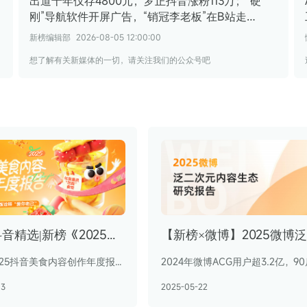
出道十年仅存4800元，罗正抖音涨粉113万；“硬
刚”导航软件开屏广告，“销冠李老板”在B站走
红 | 涨粉周榜
新榜编辑部
2026-08-05 12:00:00
想了解有关新媒体的一切，请关注我们的公众号吧
抖音×抖音精选|新榜《2025抖音美食内容创作年度报告》
打开《2025抖音美食内容创作年度报告》，你会发现，这届年轻人活得可精了，他们用智商和情商应付外部的世界，把吃商留给自己，打点内在的生活。
03
2025-05-22