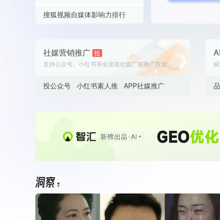
笑笑姐👑
738.1
白皮书
伊犁悦足乎玛热木巴合提亚尔
746.1
赵鑫华
757.7
搜狐视频自媒体影响力排行
增值服务：提供
©
2026
NEWRANK
《2024内容
韩佳龙
691.6
笑笑姐👑
738.1
伊犁悦足乎玛热木巴合提亚尔
746.1
赵鑫华
757.7
英魂回家
683.8
韩佳龙
691.6
笑笑姐👑
738.1
伊犁悦足乎玛热木巴合提亚尔
746.1
社媒营销推广
A
投
新榜指数
英魂回家
支持公众号、小红书等全渠道社媒广告推广投放
683.8
赋
©
2026
NEWRANK
韩佳龙
691.6
笑笑姐👑
738.1
英魂回家
683.8
韩佳龙
投公众号
小红书素人推
APP社媒推广
691.6
英魂回家
683.8