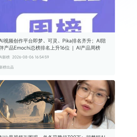
腾讯广告互选平台卓越金牌伙伴
腾讯广告互选平台视频号突破伙伴
哔哩哔哩花火商业合作平台核心代理商
快手磁力引擎最佳创新营销代理
AI视频创作平台即梦、可灵、Pika排名齐升；AI陪
伴产品Emochi总榜排名上升16位 | AI产品周榜
AI新榜
2026-08-06 16:54:59
新榜出品