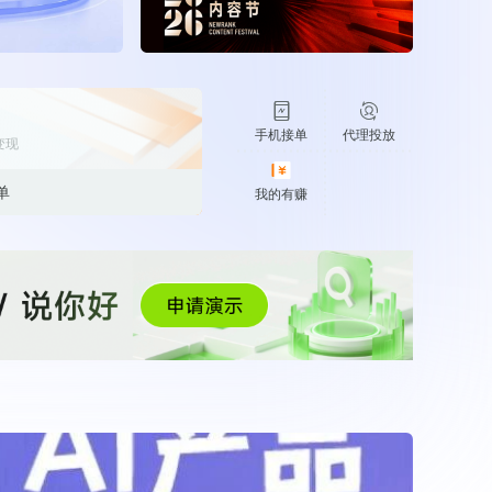
30+
1万+
近80亿
中国广告新媒体贡献年度大奖
服务行业
服务客户
营业额
中国商务广告协会自媒体委员会突出贡献
奖
第六届中国国际进口博览会溢出效应论
手机接单
代理投放
变现
坛“展品变商品”TOP30服务平台
巨量星图最佳合作服务商
单
我的有赚
巨量引擎&巨量星图默契服务商
巨量引擎服务突破合作伙伴
巨量星图极致贡献合作伙伴
小红书蒲公英优质代理商
小红书蒲公英渠道最佳合作代理商
小红书渠道最具影响力合作伙伴
小红书年度增长力商业合作伙伴