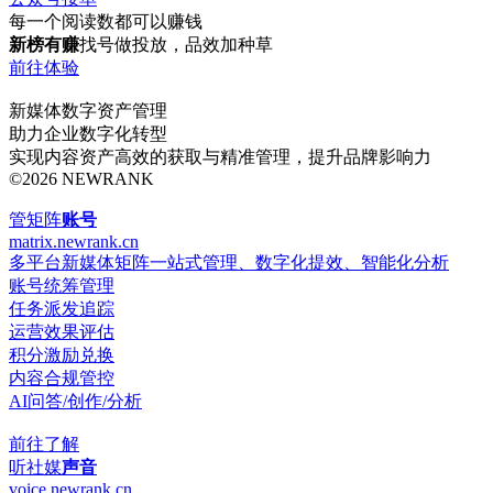
每一个阅读数都可以赚钱
新榜有赚
找号做投放，品效加种草
前往体验
新媒体数字资产管理
助力企业数字化转型
实现内容资产高效的获取与精准管理，提升品牌影响力
©
2026
NEWRANK
管矩阵
账号
matrix.newrank.cn
多平台新媒体矩阵一站式管理、数字化提效、智能化分析
账号统筹管理
任务派发追踪
运营效果评估
积分激励兑换
内容合规管控
AI问答/创作/分析
前往了解
听社媒
声音
voice.newrank.cn