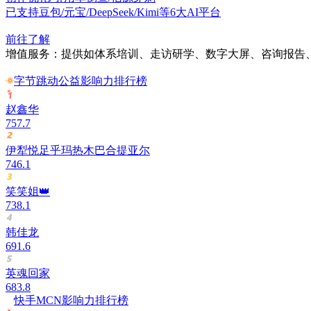
已支持豆包/元宝/DeepSeek/Kimi等6大AI平台
前往了解
增值服务：提供如体系培训、走访研学、数字大屏、咨询报告、
字节跳动公益影响力排行榜
赵鑫华
757.7
伊犁悦足乎玛热木巴合提亚尔
746.1
笑笑姐👑
738.1
韩佳龙
691.6
英魂回家
683.8
快手MCN影响力排行榜