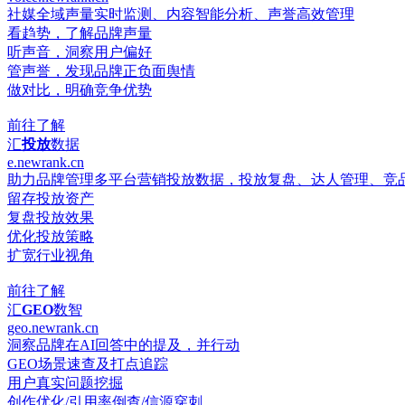
社媒全域声量实时监测、内容智能分析、声誉高效管理
看趋势，了解品牌声量
听声音，洞察用户偏好
管声誉，发现品牌正负面舆情
做对比，明确竞争优势
前往了解
汇
投放
数据
e.newrank.cn
助力品牌管理多平台营销投放数据，投放复盘、达人管理、竞
留存投放资产
复盘投放效果
优化投放策略
扩宽行业视角
前往了解
汇
GEO
数智
geo.newrank.cn
洞察品牌在AI回答中的提及，并行动
GEO场景速查及打点追踪
用户真实问题挖掘
创作优化/引用率倒查/信源穿刺