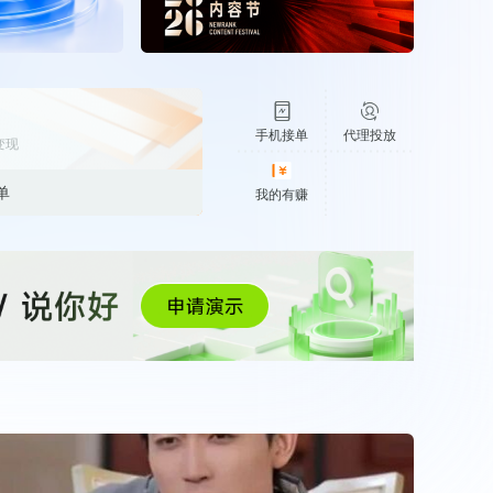
30+
1万+
近80亿
中国广告新媒体贡献年度大奖
服务行业
服务客户
营业额
中国商务广告协会自媒体委员会突出贡献
奖
第六届中国国际进口博览会溢出效应论
手机接单
代理投放
变现
坛“展品变商品”TOP30服务平台
巨量星图最佳合作服务商
单
我的有赚
巨量引擎&巨量星图默契服务商
巨量引擎服务突破合作伙伴
巨量星图极致贡献合作伙伴
小红书蒲公英优质代理商
小红书蒲公英渠道最佳合作代理商
小红书渠道最具影响力合作伙伴
小红书年度增长力商业合作伙伴