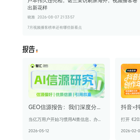
卢本伟久违亮相，诺兰采访刷屏海外，视频播客卷
出新花样
晓雅
2026-08-07 21:33:57
7月视频播客榜单还有哪些新看点
报
告
GEO信源报告：我们深度分析了超 1600 万条 AI 引用数据，解密GEO站点偏好
当亿万用户开始习惯用AI查信息、办事情、做决策，品牌AI营销的核心起点，便是让自身信息被AI精准“看见”并“采信”——在哪个网站铺设内容才会被引用？主流AI的采信的文章有何不同？有没有通吃所有AI的宝藏网站
2026-05-12
2026-02-