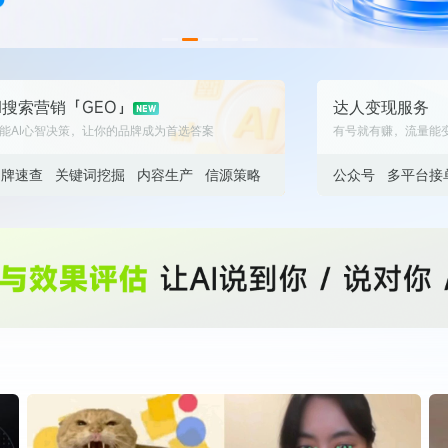
数据生态报告
如体系培训、走访研学、数字大屏、咨询报告、定制API等
产业年度报告》
《内容生态数据报告暨2024展望》
I搜索营销「GEO」
达人变现服务
历届新榜大会
新榜介绍
能AI心智决策，让你的品牌成为首选答案
有号就有赚，流量能
品牌速查
关键词挖掘
内容生产
信源策略
公众号
多平台接