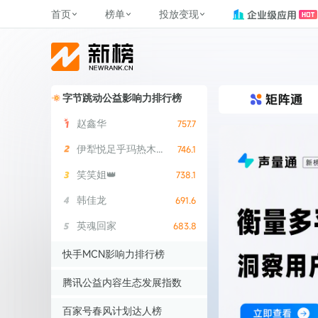
首页
榜单
投放变现
新媒体，找新榜
关于新榜
2
榜单
投放变现
新媒体数字资产管理
平台榜
社媒营销推广
管矩阵
NewMedia , NewRank
百家号春风计划
覆盖公众号、小红书、抖音等多个
找号做投放，品效加种草
助力企业数字化转型
字节跳动公益影响力排行榜
matrix.newra
榜、达人榜
新媒体平台账号的综合影响力榜单
致力于为品牌方、商家提供一站式
实现内容资产高效的获取与精准管
新榜（上海新榜信息技术股份有限
多平台新媒
赵鑫华
757.7
（日、周、月）
推广营销服务
理，提升品牌影响力
公司）于2014年11月11日起正式运
搜狐视频自媒
理、数字化
营，目前在上海、北京、成都、广
榜
前往
前往
榜单
有赚
伊犁悦足乎玛热木巴合提亚尔
746.1
州、长沙设有办公室......
字节跳动公益
笑笑姐👑
738.1
了解更多
快手MCN影响
韩佳龙
691.6
©
2026
NEWRANK
腾讯公益内容
英魂回家
683.8
©
2026
NEWRANK
快手MCN影响力排行榜
赵鑫华
757.7
腾讯公益内容生态发展指数
伊犁悦足乎玛热木巴合提亚尔
746.1
赵鑫华
757.7
百家号春风计划达人榜