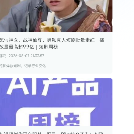
腾讯广告互选平台卓越金牌伙伴
腾讯广告互选平台视频号突破伙伴
哔哩哔哩花火商业合作平台核心代理商
快手磁力引擎最佳创新营销代理
乞丐神医、战神仙尊，男频真人短剧批量走红，播
放量最高超9.9亿｜短剧周榜
哪吒
2026-08-07 21:33:57
挖掘爆款短剧，记录行业变化