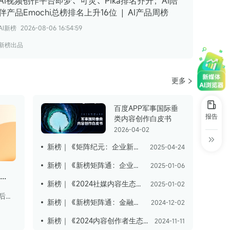
AI视频创作平台即梦、可灵、Pika排名齐升；AI陪
伴产品Emochi总榜排名上升16位 | AI产品周榜
AI新榜
2026-08-06 16:54:59
新榜出品
更多
百度APP军事国际垂
报告
类内容创作白皮书
2026-04-02
新榜｜《矩阵纪元：企业新媒体生态位与实践图谱》
2025-04-24
新榜｜《新榜矩阵通：企业新媒体KOS矩阵研究报告》
2025-01-06
【新榜×微博】2025微博泛二次元内容生态研究报告
新榜｜《2024社媒内容生态数据报告》
2025-01-02
2024年微博ACG用户超3.2亿，90后是微博泛二次元用户的绝对主力人群；微博ACG领域博主呈规模与流量同步提升态势，平台在泛二次元领域已形成完整的生态链。
新榜｜《新榜矩阵通：金融行业品牌矩阵研究报告 》
2024-12-02
新榜｜《2024内容创作者生态报告》
2024-11-11