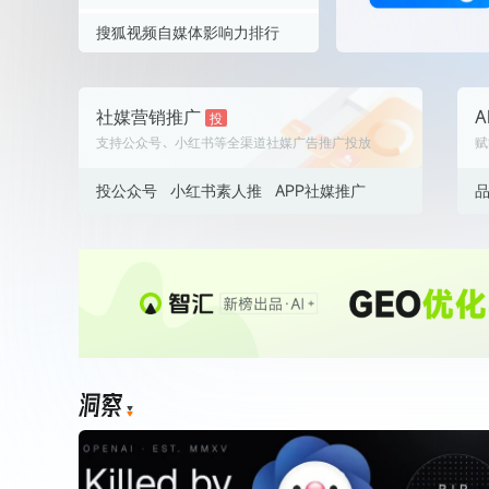
笑笑姐👑
738.1
白皮书
伊犁悦足乎玛热木巴合提亚尔
746.1
赵鑫华
757.7
搜狐视频自媒体影响力排行
增值服务：提供
©
2026
NEWRANK
《2024内容
韩佳龙
691.6
笑笑姐👑
738.1
伊犁悦足乎玛热木巴合提亚尔
746.1
赵鑫华
757.7
英魂回家
683.8
韩佳龙
691.6
笑笑姐👑
738.1
伊犁悦足乎玛热木巴合提亚尔
746.1
社媒营销推广
A
投
新榜指数
英魂回家
支持公众号、小红书等全渠道社媒广告推广投放
683.8
赋
©
2026
NEWRANK
韩佳龙
691.6
笑笑姐👑
738.1
英魂回家
683.8
韩佳龙
投公众号
小红书素人推
APP社媒推广
691.6
英魂回家
683.8