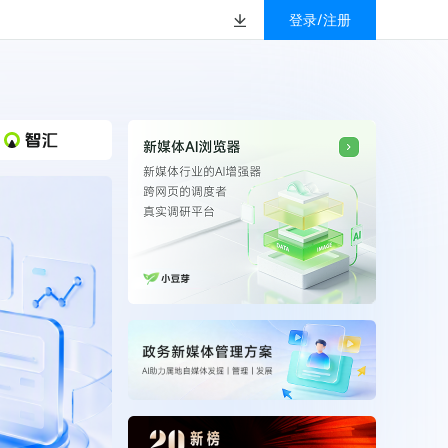
登录/注册
榜
资质&荣誉
以赚钱
放
数据
汇
GEO
数智
金珠宝品牌抖音号影
新榜有赚
.cn
geo.newrank.cn
国家级高新技术企业
行榜
新榜榜单
管理多平台营销投放
洞察品牌在AI回答中的提及，
上海市专精特新企业
找号做投放，品效加种草
业抖音影响力排行榜
放复盘、达人管理、
并行动
权威的新媒体影响力排行榜
上海数字广告领军企业
婴亲子微信影响力排
前往体验
榜单定制
上海文化企业十佳
育微信影响力排行榜
上海市第五届十佳创业新秀
校微信影响力排行榜
北京市文化创意创新创业大赛100强企业
北京市最具投资价值文化创意企业50强
中国年度创新成长企业100强
全国内容科技创新创业大赛一等奖