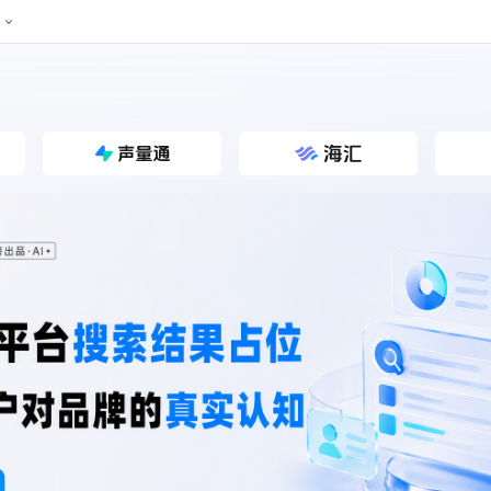
024新榜大会
公众号投放
公众号接单
区域榜
达人变现服务
行业
账号
实现批量高效的私域获客
听社媒
声音
每一个阅读数都可
汇
投
MCN机构
北京微信影响力排行榜
中国黄
nk.cn
全平台素人推广
voice.newrank.cn
e.newrank
响力排
青岛财经微信影响力排行榜
体矩阵一站式管
社媒全域声量实时监测、内容
助力品牌
APP社媒推广
体影响力排行
汽车企
提效、智能化分析
智能分析、声誉高效管理
数据，投
辽宁微信影响力排行榜
竞品跟踪
文旅新媒体营销🌴
中国母
贵州微信影响力排行榜
影响力排行榜
行榜
KOL代理投放
湖北微信影响力排行榜
力排行榜
中国体
小红书聚光投放
生态发展指数
中国高